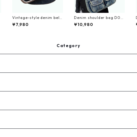
Vintage-style denim belt
Denim shoulder bag D017
D0008
1
¥7,980
¥10,980
Category