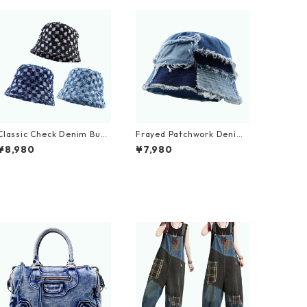
Classic Check Denim Buck
Frayed Patchwork Denim
et Hat D0213
Bucket Hat D0002
¥8,980
¥7,980