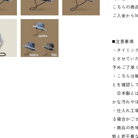
こちらの商
ご入金から1
◼️注意事項
・タイミン
とさせてい
予めご了承
・こちらは
とを確認し
日本製とは
かな汚れや
・仕入れ工
る場合がご
・商品の色
物と若干異