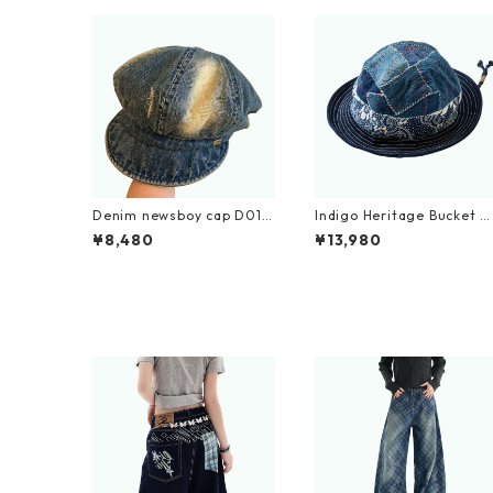
Denim newsboy cap D016
Indigo Heritage Bucket H
7
at D0001
¥8,480
¥13,980