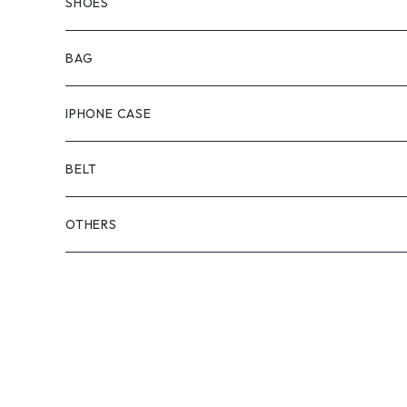
OUTER
BOTTOMS
SHOES
ONEPIECE
ブーツ
BAG
OUTER
スニーカー
IPHONE CASE
サンダル
BELT
OTHERS