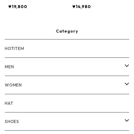
¥19,800
¥14,980
Category
HOTITEM
MEN
TOPS
WOMEN
BOTTOMS
TOPS
HAT
OUTER
BOTTOMS
SHOES