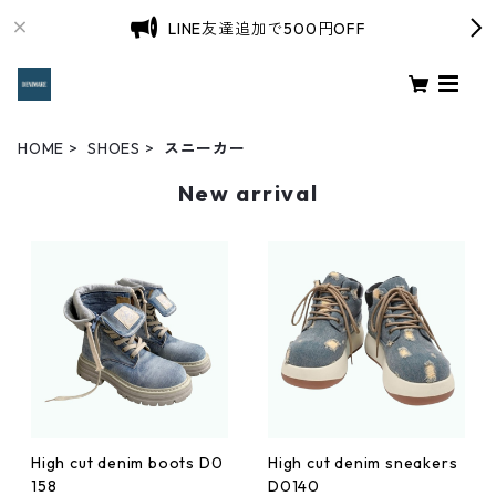
LINE友達追加で500円OFF
HOME
SHOES
スニーカー
New arrival
High cut denim boots D0
High cut denim sneakers
158
D0140