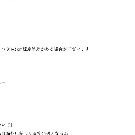
つき1-3cm程度誤差がある場合がございます。
ルー
ついて】
品は海外店舗より直接発送となる為、