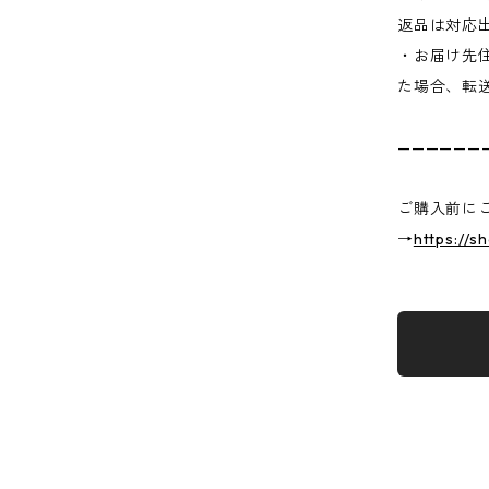
返品は対応
・お届け先
た場合、転
——————
ご購入前に
→
https://s