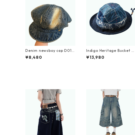
Denim newsboy cap D016
Indigo Heritage Bucket H
7
at D0001
¥8,480
¥13,980