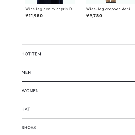
Wide leg denim capris D0
Wide-leg cropped denim
195
pants D0229
¥11,980
¥9,780
HOTITEM
MEN
TOPS
WOMEN
BOTTOMS
TOPS
HAT
OUTER
BOTTOMS
SHOES