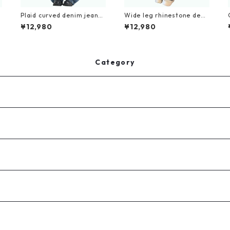
Plaid curved denim jeans
Wide leg rhinestone deni
D0187
m jeans D0184
¥12,980
¥12,980
Category