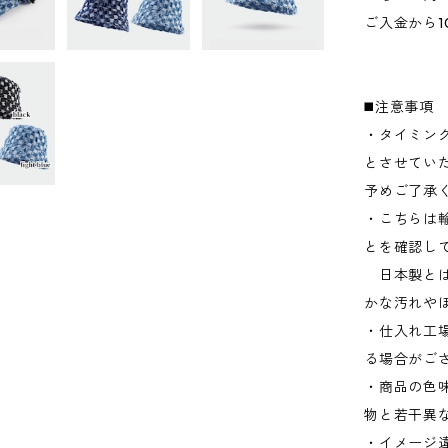
ご入金から1
◼️注意事項
・タイミン
とさせてい
予めご了承
・こちらは
とを確認し
日本製とは
かな汚れや
・仕入れ工
る場合がご
・商品の色
物と若干異
・イメージ