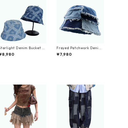
Starlight Denim Bucket H
Frayed Patchwork Denim
at D0214
Bucket Hat D0002
¥8,980
¥7,980