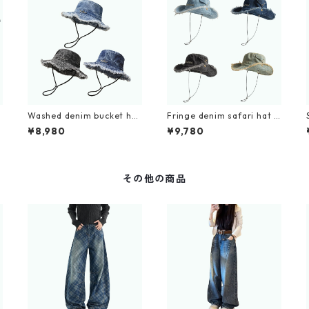
Washed denim bucket hat
Fringe denim safari hat D
D0216
0215
¥8,980
¥9,780
その他の商品