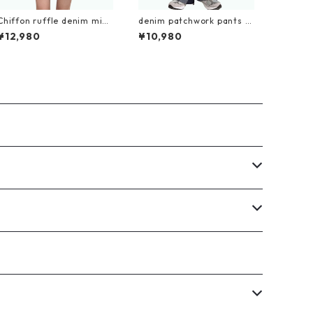
Chiffon ruffle denim mini
denim patchwork pants D
skirt D0194
0117
¥12,980
¥10,980