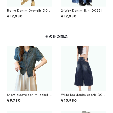
Retro Denim Overalls D023
2-Way Denim Skirt D0231
3
¥12,980
¥12,980
その他の商品
Short sleeve denim jacket D
Wide leg denim capris D019
0206
6
¥9,780
¥10,980