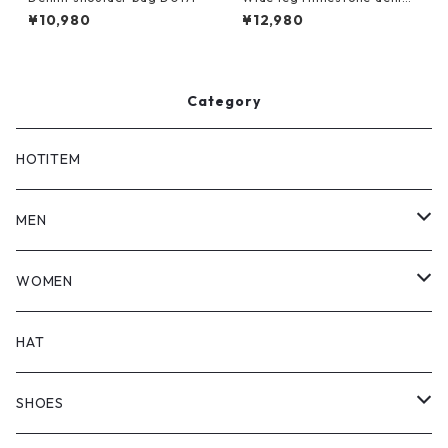
jeans D0184
¥10,980
¥12,980
Category
HOTITEM
MEN
TOPS
WOMEN
BOTTOMS
TOPS
HAT
OUTER
BOTTOMS
SHOES