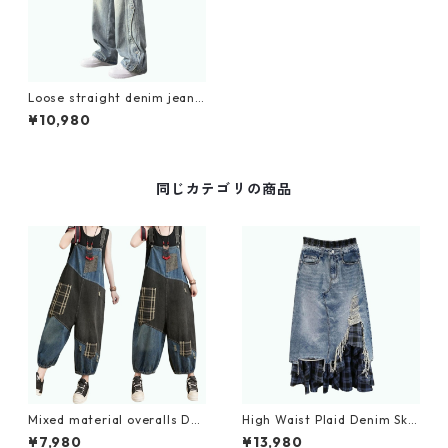
Loose straight denim jeans
D0209
¥10,980
同じカテゴリの商品
Mixed material overalls D0
High Waist Plaid Denim Skir
082
t D0056
¥7,980
¥13,980