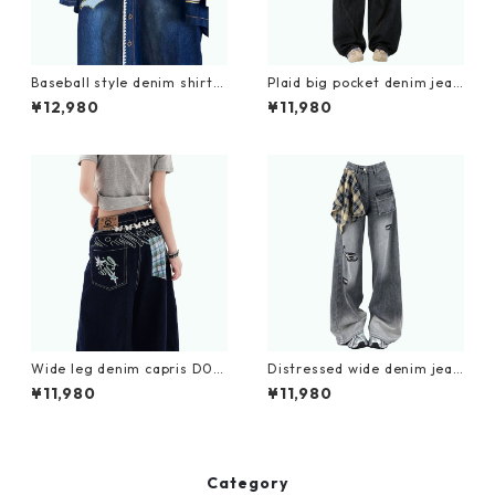
Baseball style denim shirt
Plaid big pocket denim jean
D0201
s D0188
¥12,980
¥11,980
Wide leg denim capris D019
Distressed wide denim jean
5
s D0177
¥11,980
¥11,980
Category