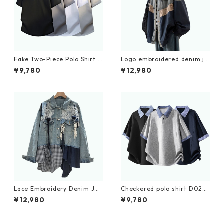
Fake Two-Piece Polo Shirt D
Logo embroidered denim ja
0227
cket D0089
¥9,780
¥12,980
Lace Embroidery Denim Jac
Checkered polo shirt D022
ket D0063
6
¥12,980
¥9,780