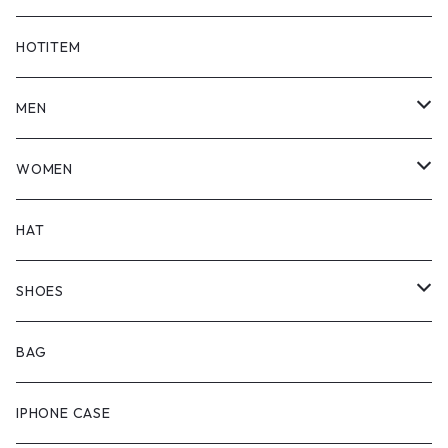
HOTITEM
MEN
TOPS
WOMEN
BOTTOMS
TOPS
HAT
OUTER
BOTTOMS
SHOES
ONEPIECE
ブーツ
BAG
OUTER
スニーカー
IPHONE CASE