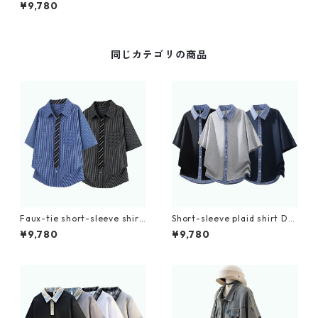
0206
¥9,780
同じカテゴリの商品
Faux-tie short-sleeve shirt
Short-sleeve plaid shirt D0
D0224
225
¥9,780
¥9,780