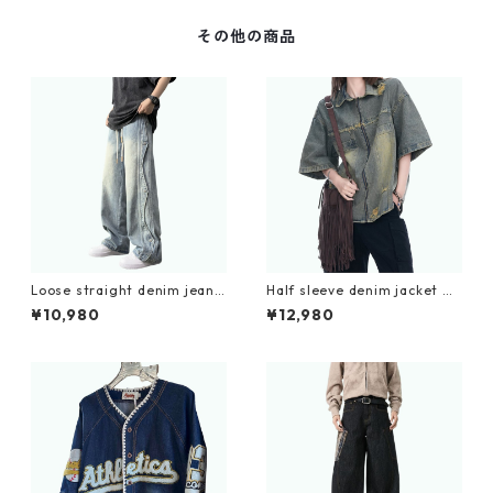
その他の商品
Loose straight denim jeans
Half sleeve denim jacket D
D0209
0205
¥10,980
¥12,980