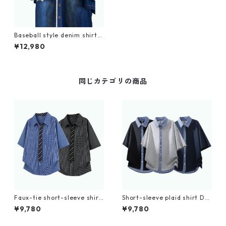
Baseball style denim shirt
D0201
¥12,980
同じカテゴリの商品
Faux-tie short-sleeve shirt
Short-sleeve plaid shirt D0
D0224
225
¥9,780
¥9,780