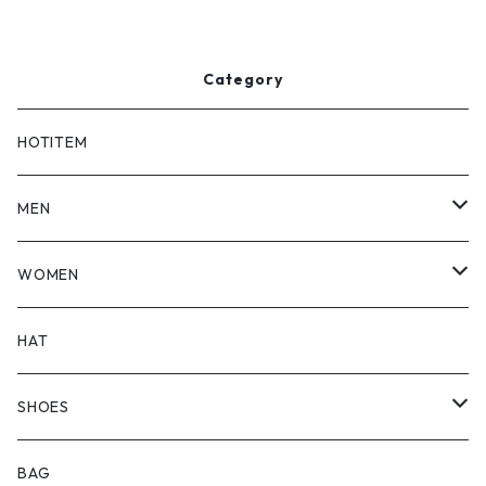
Category
HOTITEM
MEN
TOPS
WOMEN
BOTTOMS
TOPS
HAT
OUTER
BOTTOMS
SHOES
ONEPIECE
ブーツ
BAG