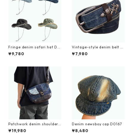
Fringe denim safari hat D0
Vintage-style denim belt D
215
0008
¥9,780
¥7,980
Patchwork denim shoulder
Denim newsboy cap D0167
bag D0110
¥19,980
¥8,480