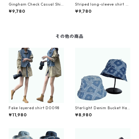
Gingham Check Casual Shir
Striped long-sleeve shirt D
t D0221
0220
¥9,780
¥9,780
その他の商品
Fake layered shirt D0098
Starlight Denim Bucket Hat
D0214
¥11,980
¥8,980