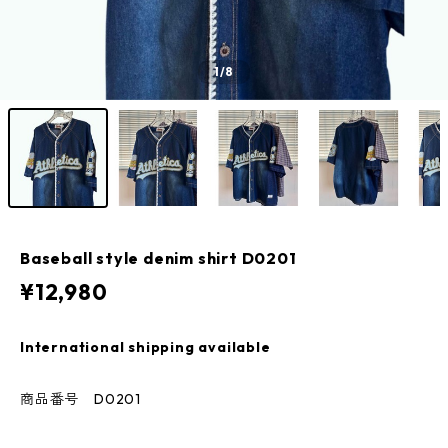
1
/8
Baseball style denim shirt D0201
¥12,980
International shipping available
商品番号 D0201