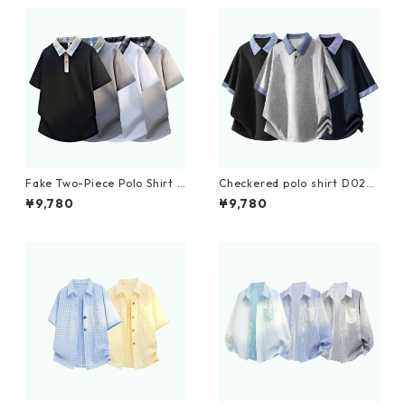
Fake Two-Piece Polo Shirt D
Checkered polo shirt D022
0227
6
¥9,780
¥9,780