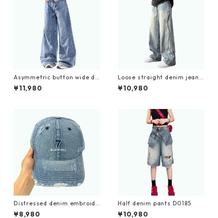
Asymmetric button wide de
Loose straight denim jeans
nim jeans D0198
D0209
¥11,980
¥10,980
Distressed denim embroide
Half denim pants D0185
ry cap D0212
¥8,980
¥10,980