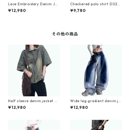
Lace Embroidery Denim Jac
Checkered polo shirt D022
ket D0063
6
¥12,980
¥9,780
その他の商品
Half sleeve denim jacket D
Wide leg gradient denim je
0205
ans D0192
¥12,980
¥12,980