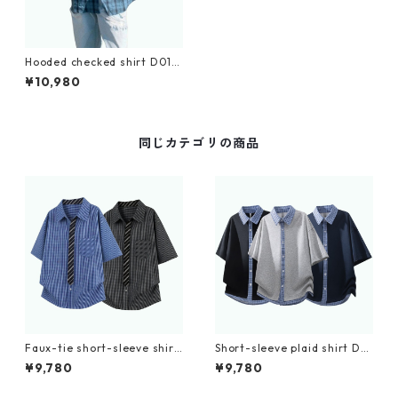
Hooded checked shirt D019
9
¥10,980
同じカテゴリの商品
Faux-tie short-sleeve shirt
Short-sleeve plaid shirt D0
D0224
225
¥9,780
¥9,780