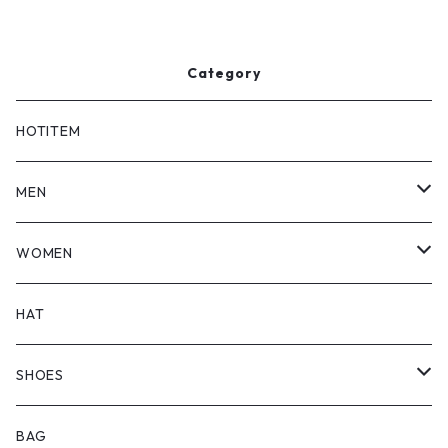
Category
HOTITEM
MEN
TOPS
WOMEN
BOTTOMS
TOPS
HAT
OUTER
BOTTOMS
SHOES
ONEPIECE
ブーツ
BAG