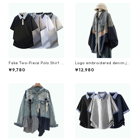
Fake Two-Piece Polo Shirt D
Logo embroidered denim ja
0227
cket D0089
¥9,780
¥12,980