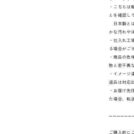
・こちらは
とを確認し
日本製とは
かな汚れや
・仕入れ工
る場合がご
・商品の色
物と若干異
・イメージ
返品は対応
・お届け先
た場合、転
——————
ご購入前に