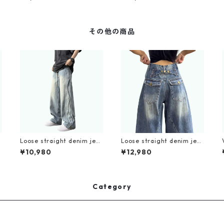
00
その他の商品
Loose straight denim jea
Loose straight denim jea
ns D0209
ns D0183
¥10,980
¥12,980
Category