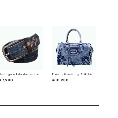
Vintage-style denim belt
Denim Handbag D0044
D0008
¥7,980
¥10,980