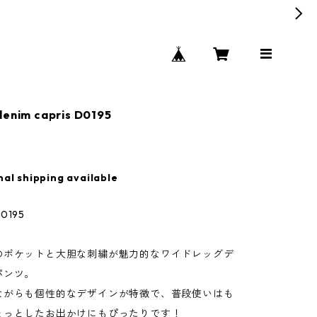
denim capris D0195
nal shipping available
195
のポケットと大胆な刺繍が魅力的なワイドレッグデ
パンツ。
ながらも個性的なデザインが特徴で、普段使いはも
ょっとしたお出かけにもぴったりです！