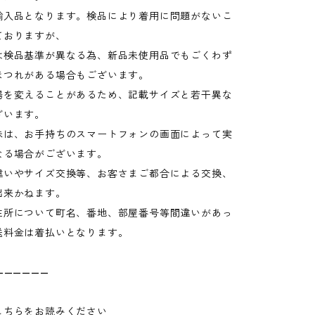
輸入品となります。検品により着用に問題がないこ
ておりますが、
検品基準が異なる為、新品未使用品でもごくわず
ほつれがある場合もございます。
場を変えることがあるため、記載サイズと若干異な
ざいます。
味は、お手持ちのスマートフォンの画面によって実
なる場合がございます。
違いやサイズ交換等、お客さまご都合による交換、
出来かねます。
住所について町名、番地、部屋番号等間違いがあっ
送料金は着払いとなります。
——————
こちらをお読みください