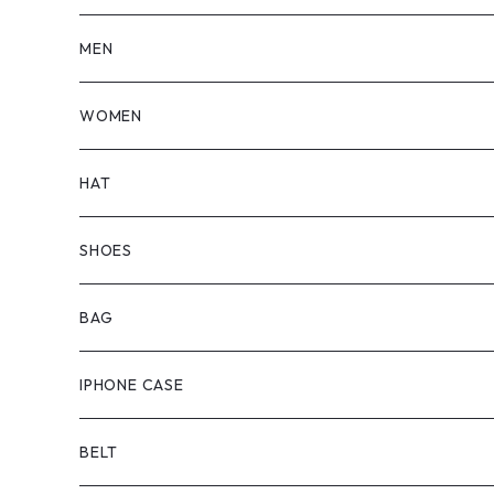
MEN
TOPS
WOMEN
BOTTOMS
TOPS
HAT
OUTER
BOTTOMS
SHOES
ONEPIECE
ブーツ
BAG
OUTER
スニーカー
IPHONE CASE
サンダル
BELT