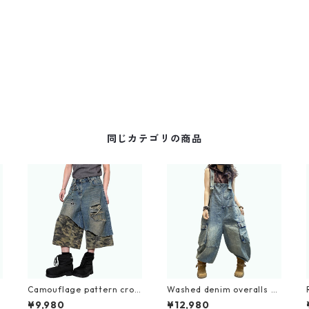
同じカテゴリの商品
k
Camouflage pattern crop
Washed denim overalls D
ped wide denim jeans D01
0234
¥9,980
¥12,980