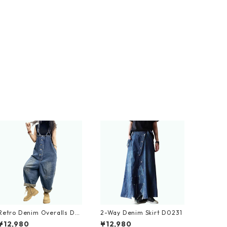
Retro Denim Overalls D0
2-Way Denim Skirt D0231
233
¥12,980
¥12,980