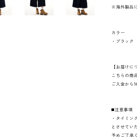
※海外製品に
カラー
・ブラック
【お届けに
こちらの商
ご入金から1
◼️注意事項
・タイミン
とさせてい
予めご了承