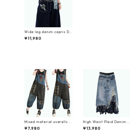
Wide leg denim capris D0
195
¥11,980
Mixed material overalls D
High Waist Plaid Denim S
0082
irt D0056
¥7,980
¥13,980