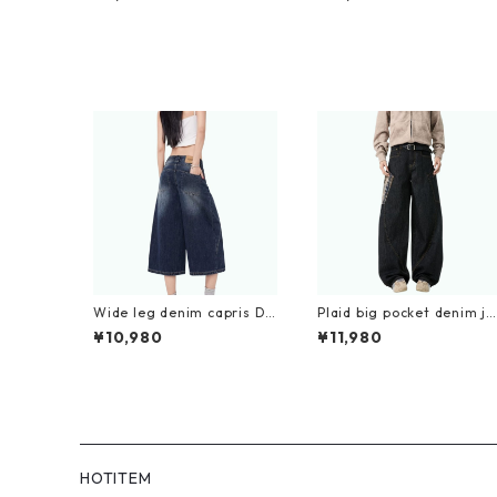
Wide leg denim capris D0
Plaid big pocket denim je
196
ans D0188
¥10,980
¥11,980
HOTITEM