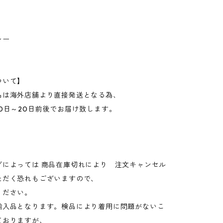
レー
ついて】
品は海外店舗より直接発送となる為、
0日～20日前後でお届け致します。
グによっては 商品在庫切れにより 注文キャンセル
ただく恐れもございますので、
ください。
輸入品となります。検品により着用に問題がないこ
ておりますが、