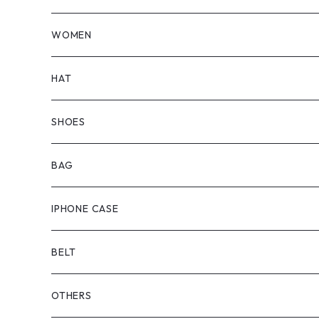
TOPS
WOMEN
BOTTOMS
TOPS
HAT
OUTER
BOTTOMS
SHOES
ONEPIECE
ブーツ
BAG
OUTER
スニーカー
IPHONE CASE
サンダル
BELT
OTHERS