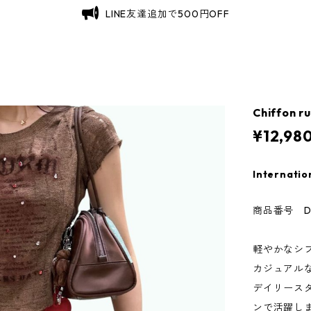
LINE友達追加で500円OFF
Chiffon ru
¥12,98
Internatio
商品番号 D0
軽やかなシ
カジュアル
デイリース
ンで活躍し