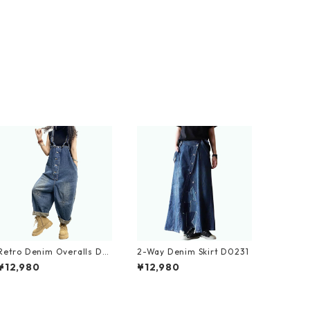
Retro Denim Overalls D0
2-Way Denim Skirt D0231
233
¥12,980
¥12,980