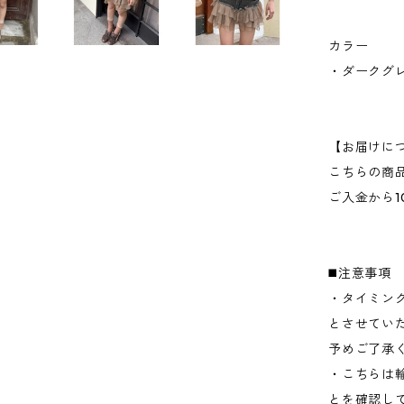
カラー
・ダークグ
【お届けに
こちらの商
ご入金から1
◼️注意事項
・タイミン
とさせてい
予めご了承
・こちらは
とを確認し