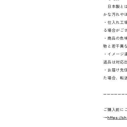
日本製とは
かな汚れや
・仕入れ工
る場合がご
・商品の色
物と若干異
・イメージ
返品は対応
・お届け先
た場合、転
——————
ご購入前に
→
https://s