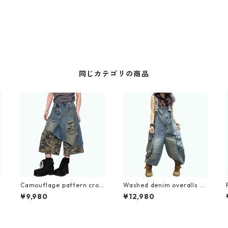
同じカテゴリの商品
k
Camouflage pattern crop
Washed denim overalls D
ped wide denim jeans D01
0234
¥9,980
¥12,980
00