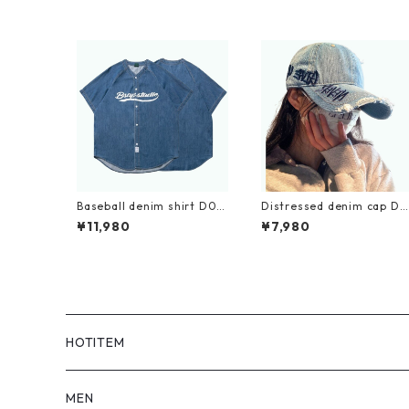
Baseball denim shirt D02
Distressed denim cap D0
08
211
¥11,980
¥7,980
HOTITEM
MEN