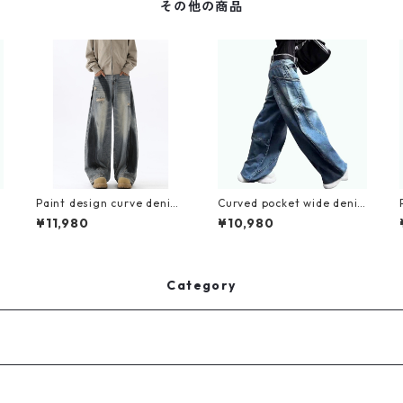
その他の商品
Paint design curve denim
Curved pocket wide deni
jeans D0191
m jeans D0190
¥11,980
¥10,980
Category