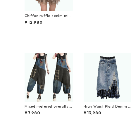
Chiffon ruffle denim mini
skirt D0194
¥12,980
Mixed material overalls D
High Waist Plaid Denim S
0082
irt D0056
¥7,980
¥13,980