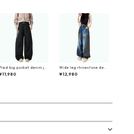
Plaid big pocket denim je
Wide leg rhinestone deni
ans D0188
m jeans D0184
¥11,980
¥12,980