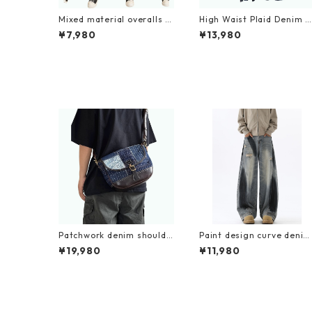
Mixed material overalls D
High Waist Plaid Denim S
0082
irt D0056
¥7,980
¥13,980
Patchwork denim shoulde
Paint design curve denim
r bag D0110
jeans D0191
¥19,980
¥11,980