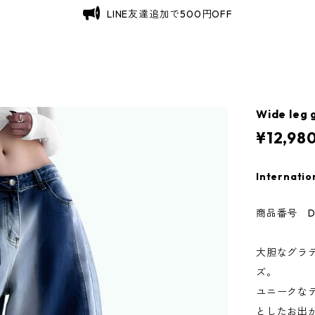
LINE友達追加で500円OFF
Wide leg 
¥12,98
Internatio
商品番号 D0
大胆なグラ
ズ。
ユニークな
としたお出