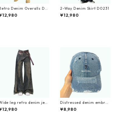
Retro Denim Overalls D0
2-Way Denim Skirt D0231
233
¥12,980
¥12,980
Wide leg retro denim jea
Distressed denim embroi
ns D0175
dery cap D0212
¥12,980
¥8,980