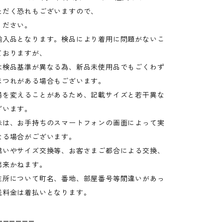
ただく恐れもございますので、
ください。
輸入品となります。検品により着用に問題がないこ
ておりますが、
検品基準が異なる為、新品未使用品でもごくわず
ほつれがある場合もございます。
場を変えることがあるため、記載サイズと若干異な
ざいます。
味は、お手持ちのスマートフォンの画面によって実
なる場合がございます。
違いやサイズ交換等、お客さまご都合による交換、
出来かねます。
住所について町名、番地、部屋番号等間違いがあっ
送料金は着払いとなります。
——————