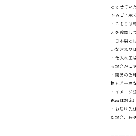
とさせてい
予めご了承
・こちらは
とを確認し
日本製とは
かな汚れや
・仕入れ工
る場合がご
・商品の色
物と若干異
・イメージ
返品は対応
・お届け先
た場合、転
——————