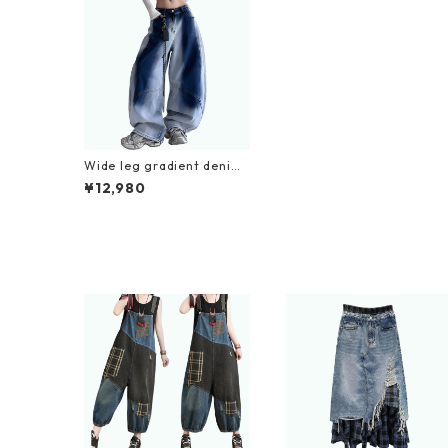
Wide leg gradient denim j
eans D0192
¥12,980