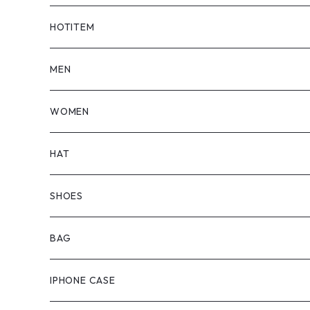
HOTITEM
MEN
TOPS
WOMEN
BOTTOMS
TOPS
HAT
OUTER
BOTTOMS
SHOES
ONEPIECE
ブーツ
BAG
OUTER
スニーカー
IPHONE CASE