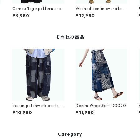
k
Camouflage pattern crop
Washed denim overalls D
ped wide denim jeans D01
0234
¥9,980
¥12,980
00
その他の商品
denim patchwork pants D
Denim Wrap Skirt D0020
0117
¥10,980
¥11,980
Category