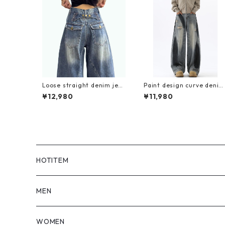
Loose straight denim jea
Paint design curve denim
ns D0183
jeans D0191
¥12,980
¥11,980
HOTITEM
MEN
TOPS
WOMEN