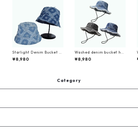
Starlight Denim Bucket H
Washed denim bucket hat
at D0214
D0216
¥8,980
¥8,980
Category