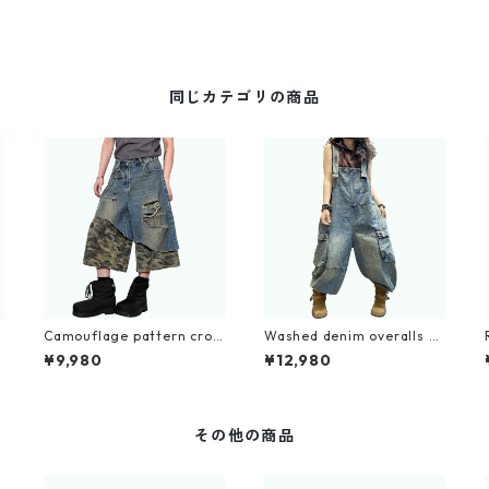
同じカテゴリの商品
k
Camouflage pattern crop
Washed denim overalls D
ped wide denim jeans D01
0234
¥9,980
¥12,980
00
その他の商品