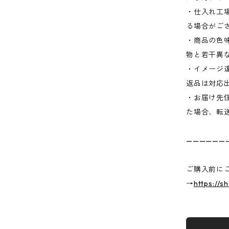
・仕入れ工
る場合がご
・商品の色
物と若干異
・イメージ
返品は対応
・お届け先
た場合、転
——————
ご購入前に
→
https://s