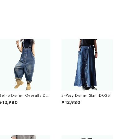
Retro Denim Overalls D0
2-Way Denim Skirt D0231
233
¥12,980
¥12,980