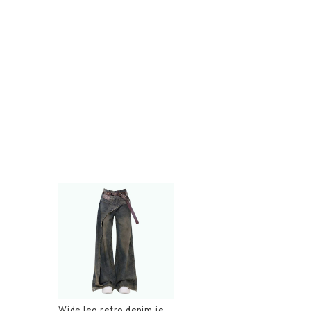
Wide leg retro denim jea