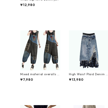
ns D0175
¥12,980
Mixed material overalls D
High Waist Plaid Denim S
0082
irt D0056
¥7,980
¥13,980