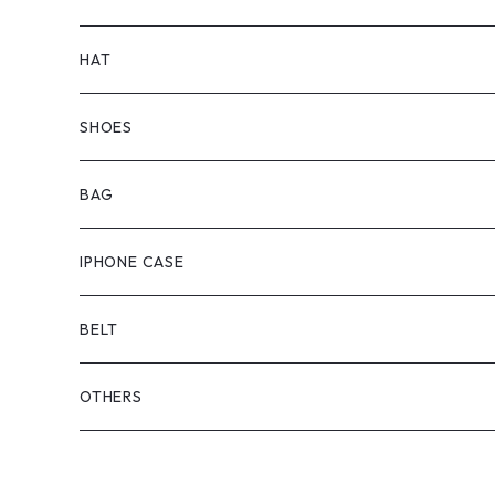
BOTTOMS
TOPS
HAT
OUTER
BOTTOMS
SHOES
ONEPIECE
ブーツ
BAG
OUTER
スニーカー
IPHONE CASE
サンダル
BELT
OTHERS