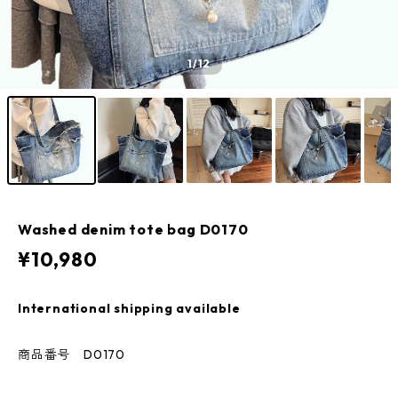
1
/12
Washed denim tote bag D0170
¥10,980
International shipping available
商品番号 D0170