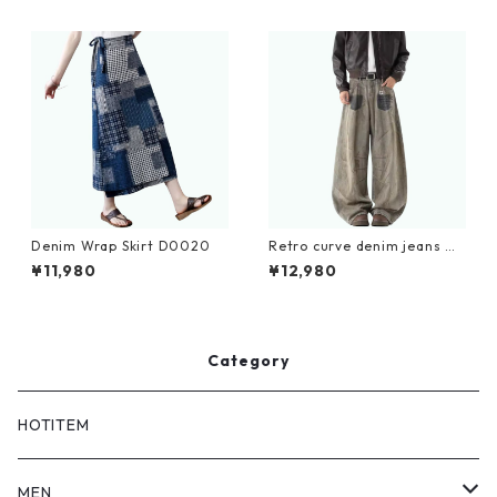
Denim Wrap Skirt D0020
Retro curve denim jeans D
0182
¥11,980
¥12,980
Category
HOTITEM
MEN