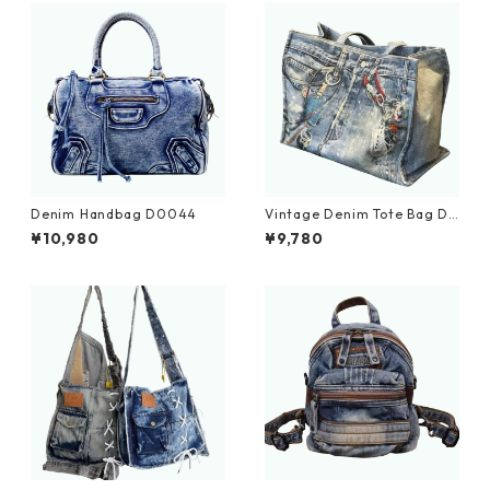
Denim Handbag D0044
Vintage Denim Tote Bag D0
030
¥10,980
¥9,780