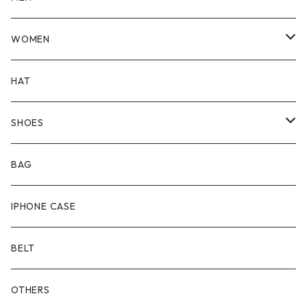
TOPS
WOMEN
BOTTOMS
TOPS
HAT
OUTER
BOTTOMS
SHOES
ONEPIECE
ブーツ
BAG
OUTER
スニーカー
IPHONE CASE
サンダル
BELT
OTHERS