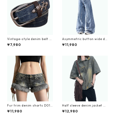
Vintage-style denim belt D
Asymmetric button wide de
0008
nim jeans D0198
¥7,980
¥11,980
Fur trim denim shorts D019
Half sleeve denim jacket D
3
0205
¥11,980
¥12,980