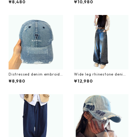
¥8,480
¥10,980
Distressed denim embroide
Wide leg rhinestone denim
ry cap D0212
jeans D0184
¥8,980
¥12,980