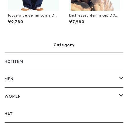
loose wide denim pants D01
Distressed denim cap D021
18
1
¥9,780
¥7,980
Category
HOTITEM
MEN
TOPS
WOMEN
BOTTOMS
TOPS
HAT