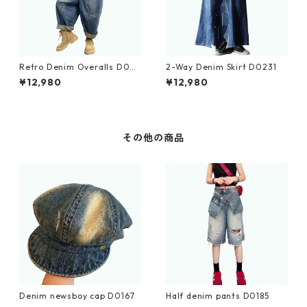
Retro Denim Overalls D023
2-Way Denim Skirt D0231
3
¥12,980
¥12,980
その他の商品
Denim newsboy cap D0167
Half denim pants D0185