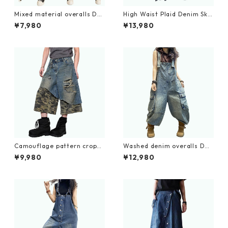
Mixed material overalls D0
High Waist Plaid Denim Skir
082
t D0056
¥7,980
¥13,980
Camouflage pattern croppe
Washed denim overalls D02
d wide denim jeans D0100
34
¥9,980
¥12,980