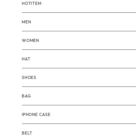
HOTITEM
MEN
TOPS
WOMEN
BOTTOMS
TOPS
HAT
OUTER
BOTTOMS
SHOES
ONEPIECE
ブーツ
BAG
OUTER
スニーカー
IPHONE CASE
サンダル
BELT