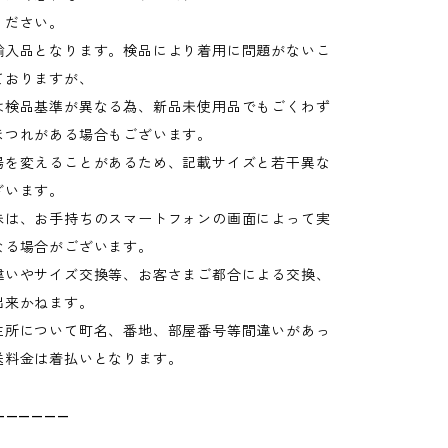
ください。
輸入品となります。検品により着用に問題がないこ
ておりますが、
検品基準が異なる為、新品未使用品でもごくわず
ほつれがある場合もございます。
場を変えることがあるため、記載サイズと若干異な
ざいます。
味は、お手持ちのスマートフォンの画面によって実
なる場合がございます。
違いやサイズ交換等、お客さまご都合による交換、
出来かねます。
住所について町名、番地、部屋番号等間違いがあっ
送料金は着払いとなります。
——————