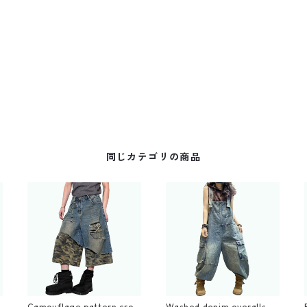
同じカテゴリの商品
k
Camouflage pattern crop
Washed denim overalls D