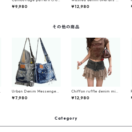
ped wide denim jeans D01
0234
¥9,980
¥12,980
00
その他の商品
Urban Denim Messenger
Chiffon ruffle denim mini
Bag D0029
skirt D0194
¥7,980
¥12,980
Category