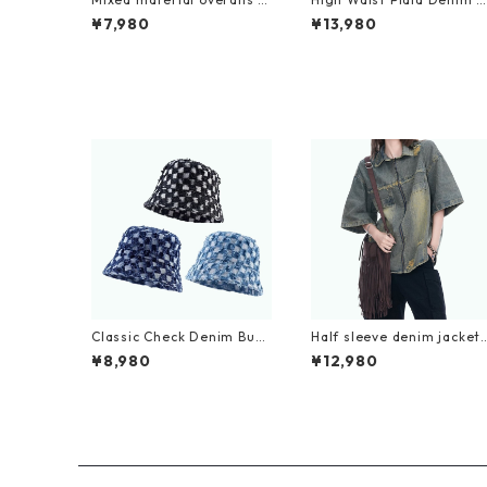
0082
irt D0056
¥7,980
¥13,980
Classic Check Denim Buck
Half sleeve denim jacket
et Hat D0213
D0205
¥8,980
¥12,980