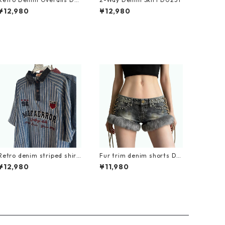
233
¥12,980
¥12,980
Retro denim striped shirt
Fur trim denim shorts D0
D0202
193
¥12,980
¥11,980