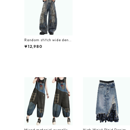
Random stitch wide deni
m jeans D0147
¥12,980
Mixed material overalls D
High Waist Plaid Denim S