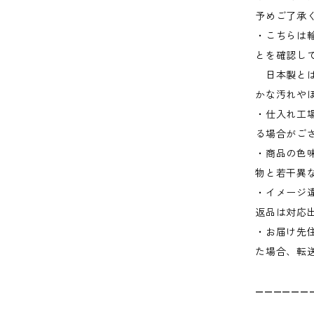
予めご了承
・こちらは
とを確認し
日本製とは
かな汚れや
・仕入れ工
る場合がご
・商品の色
物と若干異
・イメージ
返品は対応
・お届け先
た場合、転
——————