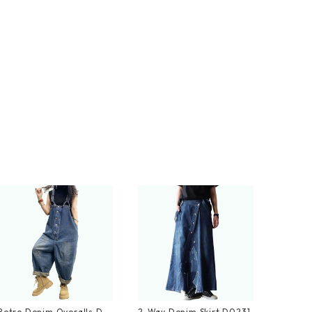
Retro Denim Overalls D0
2-Way Denim Skirt D0231