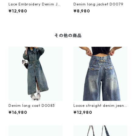
Lace Embroidery Denim Jac
Denim long jacket D0079
ket D0063
¥12,980
¥8,980
その他の商品
Denim long coat D0083
Loose straight denim jeans
D0183
¥16,980
¥12,980