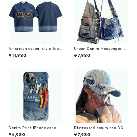
American casual style tops
Urban Denim Messenger Ba
D0203
g D0029
¥11,980
¥7,980
Denim Print iPhone case D
Distressed denim cap D021
0011
1
¥4,980
¥7,980