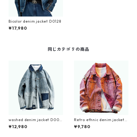
Bicolor denim jacket D0128
¥17,980
同じカテゴリの商品
washed denim jacket D006
Retro ethnic denim jacket
0
D0134
¥12,980
¥9,780