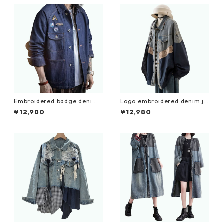
Embroidered badge denim j
Logo embroidered denim ja
acket D0138
cket D0089
¥12,980
¥12,980