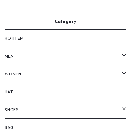
Category
HOTITEM
MEN
TOPS
WOMEN
BOTTOMS
TOPS
HAT
OUTER
BOTTOMS
SHOES
ONEPIECE
ブーツ
BAG