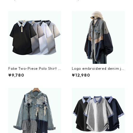
Fake Two-Piece Polo Shirt D
Logo embroidered denim ja
0227
cket D0089
¥9,780
¥12,980