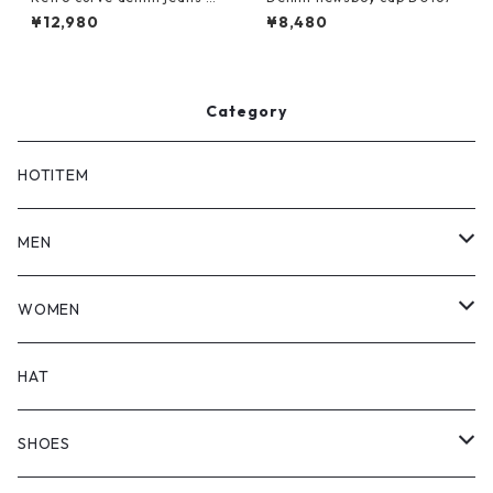
0182
¥12,980
¥8,480
Category
HOTITEM
MEN
TOPS
WOMEN
BOTTOMS
TOPS
HAT
OUTER
BOTTOMS
SHOES