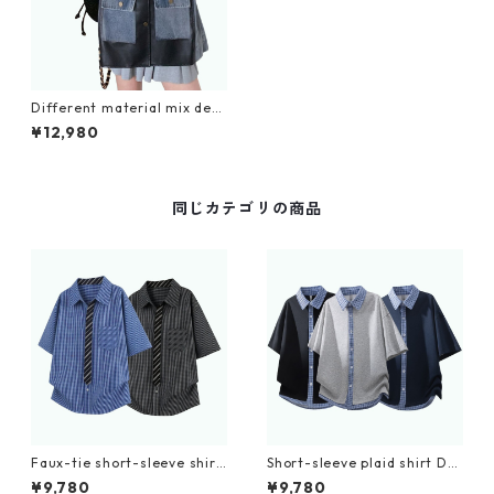
Different material mix deni
m jacket D0097
¥12,980
同じカテゴリの商品
Faux-tie short-sleeve shirt
Short-sleeve plaid shirt D0
D0224
225
¥9,780
¥9,780