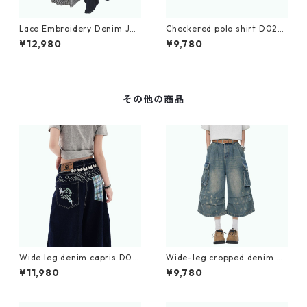
Lace Embroidery Denim Jac
Checkered polo shirt D022
ket D0063
6
¥12,980
¥9,780
その他の商品
Wide leg denim capris D019
Wide-leg cropped denim pa
5
nts D0229
¥11,980
¥9,780