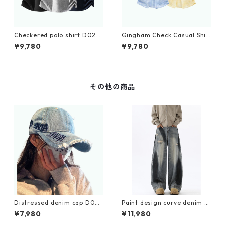
Checkered polo shirt D022
Gingham Check Casual Shir
6
t D0221
¥9,780
¥9,780
その他の商品
Distressed denim cap D021
Paint design curve denim je
1
ans D0191
¥7,980
¥11,980