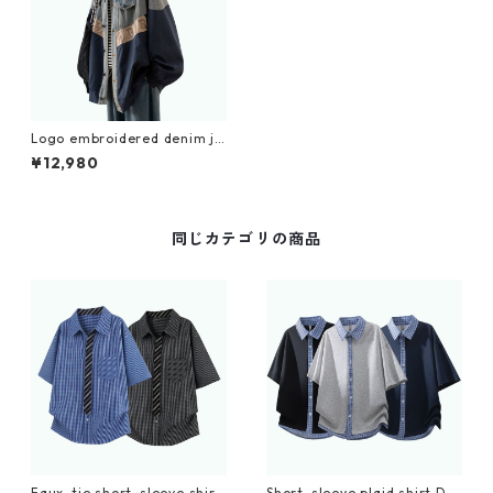
Logo embroidered denim ja
cket D0089
¥12,980
同じカテゴリの商品
Faux-tie short-sleeve shirt
Short-sleeve plaid shirt D0