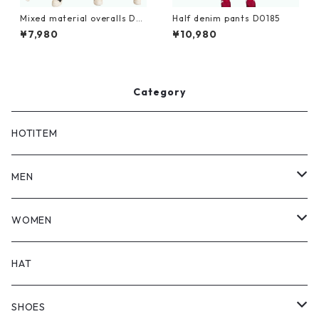
Mixed material overalls D0
Half denim pants D0185
082
¥7,980
¥10,980
Category
HOTITEM
MEN
TOPS
WOMEN
BOTTOMS
TOPS
HAT
OUTER
BOTTOMS
SHOES