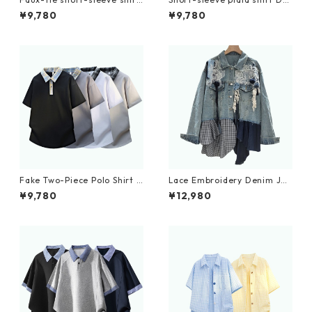
D0224
225
¥9,780
¥9,780
Fake Two-Piece Polo Shirt D
Lace Embroidery Denim Jac
0227
ket D0063
¥9,780
¥12,980