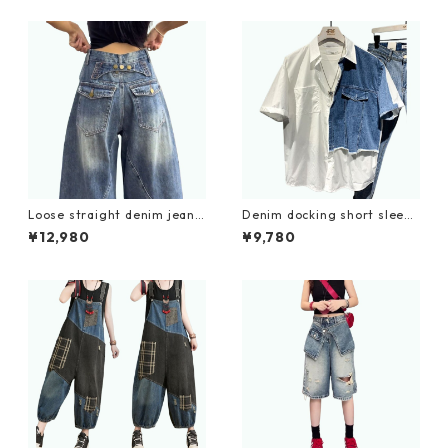
Loose straight denim jeans
Denim docking short sleeve
D0183
shirt D0200
¥12,980
¥9,780