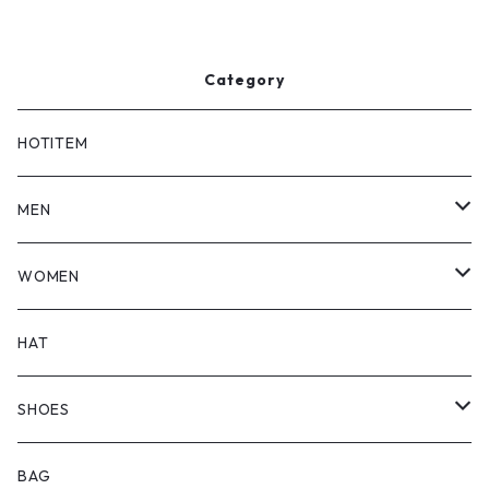
Category
HOTITEM
MEN
TOPS
WOMEN
BOTTOMS
TOPS
HAT
OUTER
BOTTOMS
SHOES
ONEPIECE
ブーツ
BAG