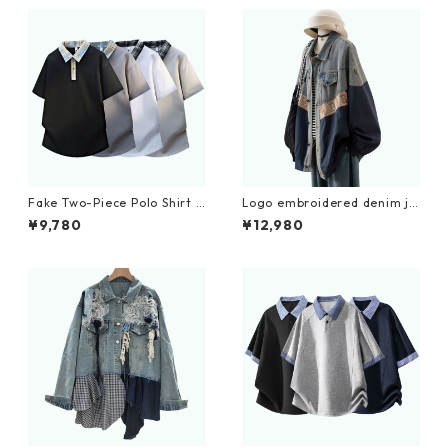
Fake Two-Piece Polo Shirt D
Logo embroidered denim ja
0227
cket D0089
¥9,780
¥12,980