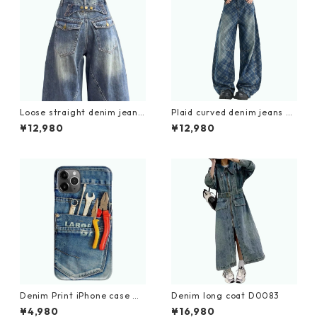
Loose straight denim jeans
Plaid curved denim jeans D
D0183
0187
¥12,980
¥12,980
Denim Print iPhone case D
Denim long coat D0083
0011
¥4,980
¥16,980