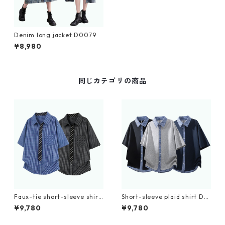
Denim long jacket D0079
¥8,980
同じカテゴリの商品
Faux-tie short-sleeve shirt
Short-sleeve plaid shirt D0
D0224
225
¥9,780
¥9,780