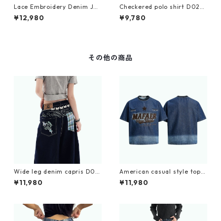
Lace Embroidery Denim Jac
Checkered polo shirt D022
ket D0063
6
¥12,980
¥9,780
その他の商品
Wide leg denim capris D019
American casual style tops
5
D0203
¥11,980
¥11,980