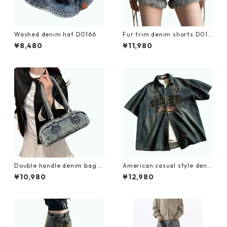
Washed denim hat D0166
Fur trim denim shorts D019
3
¥8,480
¥11,980
Double handle denim bag D
American casual style deni
0172
m embroidery shirt D0204
¥10,980
¥12,980