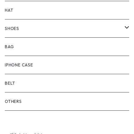
BOTTOMS
TOPS
HAT
OUTER
BOTTOMS
SHOES
ONEPIECE
ブーツ
BAG
OUTER
スニーカー
IPHONE CASE
サンダル
BELT
OTHERS