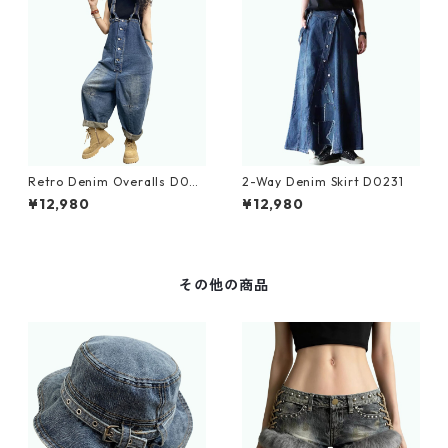
Retro Denim Overalls D023
2-Way Denim Skirt D0231
3
¥12,980
¥12,980
その他の商品