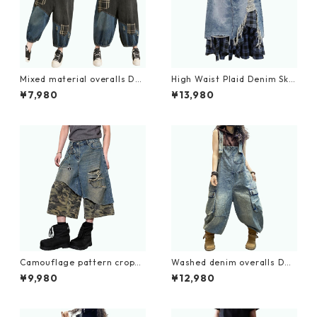
Mixed material overalls D0
High Waist Plaid Denim Skir
082
t D0056
¥7,980
¥13,980
Camouflage pattern croppe
Washed denim overalls D02
d wide denim jeans D0100
34
¥9,980
¥12,980