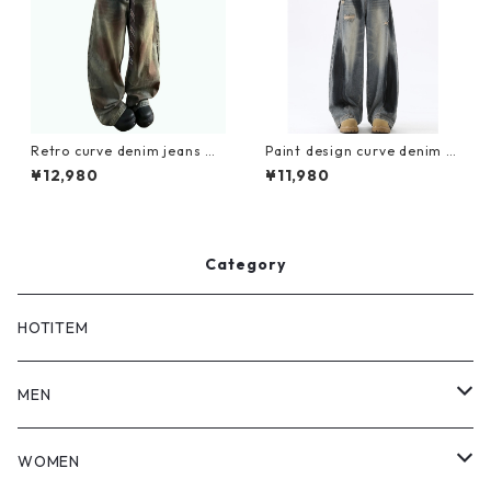
Retro curve denim jeans D
Paint design curve denim je
0176
ans D0191
¥12,980
¥11,980
Category
HOTITEM
MEN
TOPS
WOMEN