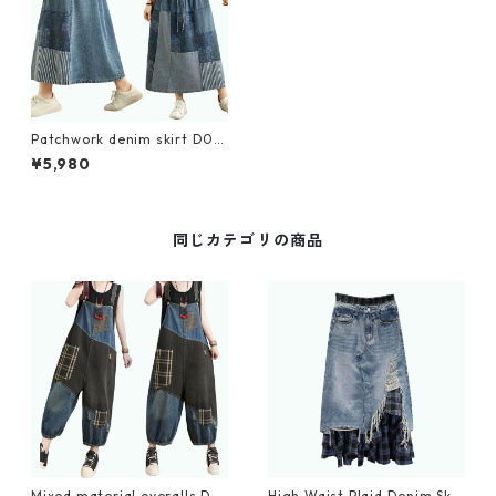
Patchwork denim skirt D00
73
¥5,980
同じカテゴリの商品
Mixed material overalls D0
High Waist Plaid Denim Skir