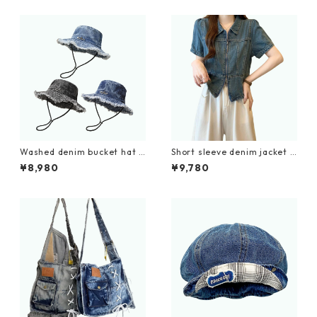
Washed denim bucket hat D
Short sleeve denim jacket D
0216
0206
¥8,980
¥9,780