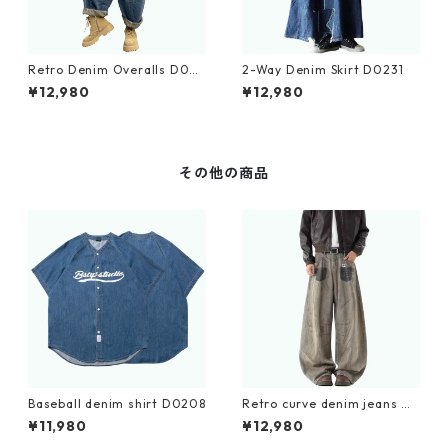
Retro Denim Overalls D023
2-Way Denim Skirt D0231
3
¥12,980
¥12,980
その他の商品
Baseball denim shirt D0208
Retro curve denim jeans D
0182
¥11,980
¥12,980