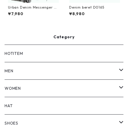
Urban Denim Messenger Ba
Denim beret D0165
g D0029
¥7,980
¥8,980
Category
HOTITEM
MEN
TOPS
WOMEN
BOTTOMS
TOPS
HAT
OUTER
BOTTOMS
SHOES