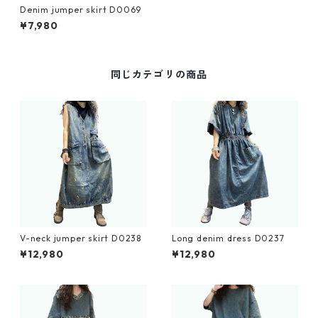
Denim jumper skirt D0069
¥7,980
同じカテゴリの商品
V-neck jumper skirt D0238
Long denim dress D0237
¥12,980
¥12,980