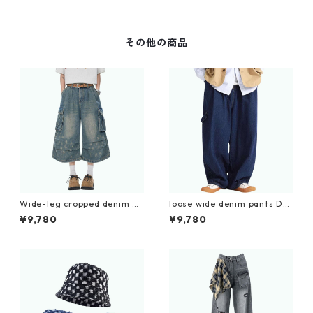
その他の商品
Wide-leg cropped denim pa
loose wide denim pants D01
nts D0229
18
¥9,780
¥9,780