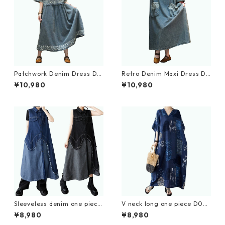
Patchwork Denim Dress D0
Retro Denim Maxi Dress D0
240
239
¥10,980
¥10,980
Sleeveless denim one piece
V neck long one piece D00
D0066
65
¥8,980
¥8,980