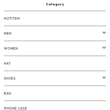
Category
HOTITEM
MEN
TOPS
WOMEN
BOTTOMS
TOPS
HAT
OUTER
BOTTOMS
SHOES
ONEPIECE
ブーツ
BAG
OUTER
スニーカー
IPHONE CASE