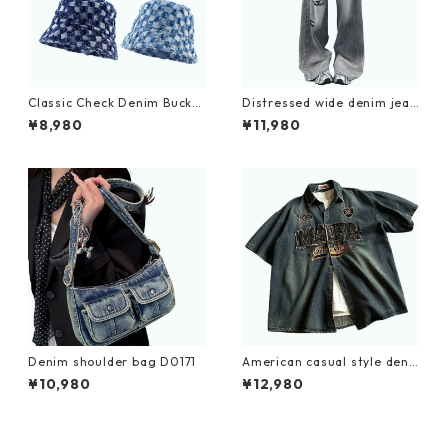
Classic Check Denim Bucket
Distressed wide denim jean
Hat D0213
s D0177
¥8,980
¥11,980
Denim shoulder bag D0171
American casual style deni
m embroidery shirt D0204
¥10,980
¥12,980