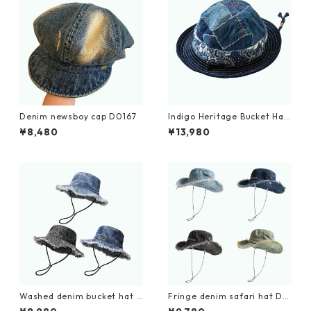
Denim newsboy cap D0167
Indigo Heritage Bucket Hat
D0001
¥8,480
¥13,980
Washed denim bucket hat D
Fringe denim safari hat D0
0216
215