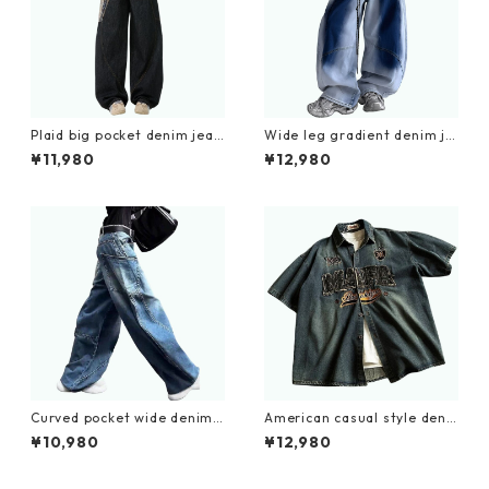
Plaid big pocket denim jean
Wide leg gradient denim je
s D0188
ans D0192
¥11,980
¥12,980
Curved pocket wide denim j
American casual style deni
eans D0190
m embroidery shirt D0204
¥10,980
¥12,980