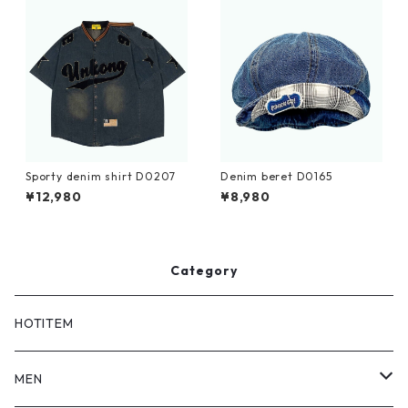
Sporty denim shirt D0207
Denim beret D0165
¥12,980
¥8,980
Category
HOTITEM
MEN