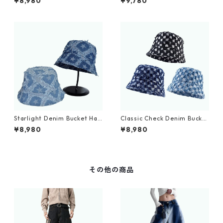
¥8,980
¥9,780
Starlight Denim Bucket Hat
Classic Check Denim Bucket
D0214
Hat D0213
¥8,980
¥8,980
その他の商品