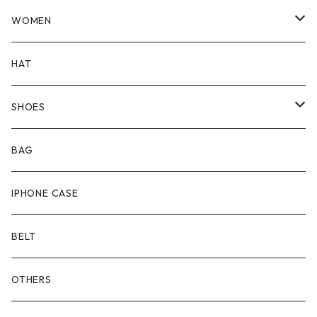
TOPS
WOMEN
BOTTOMS
TOPS
HAT
OUTER
BOTTOMS
SHOES
ONEPIECE
ブーツ
BAG
OUTER
スニーカー
IPHONE CASE
サンダル
BELT
OTHERS