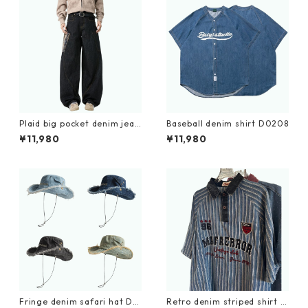
Plaid big pocket denim jean
Baseball denim shirt D0208
s D0188
¥11,980
¥11,980
Fringe denim safari hat D0
Retro denim striped shirt D