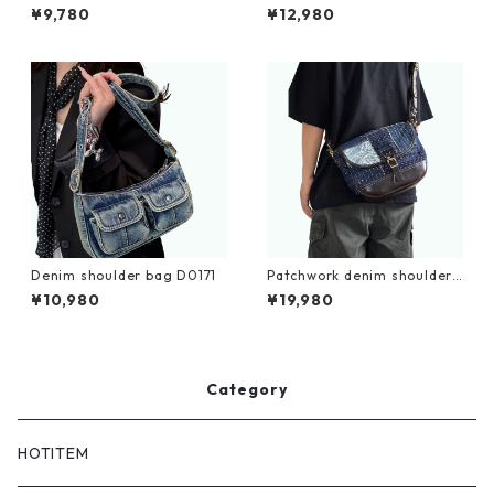
215
0202
¥9,780
¥12,980
Denim shoulder bag D0171
Patchwork denim shoulder
bag D0110
¥10,980
¥19,980
Category
HOTITEM