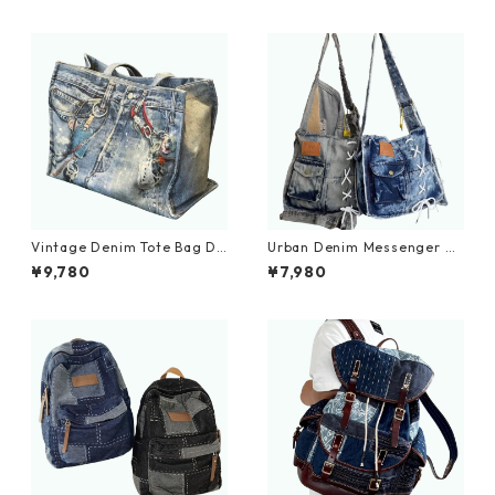
Vintage Denim Tote Bag D0
Urban Denim Messenger Ba
030
g D0029
¥9,780
¥7,980