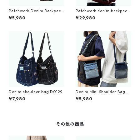
Patchwork Denim Backpack
Patchwork denim backpack
D0035
D0109
¥5,980
¥29,980
Denim shoulder bag D0129
Denim Mini Shoulder Bag D
0038
¥7,980
¥5,980
その他の商品