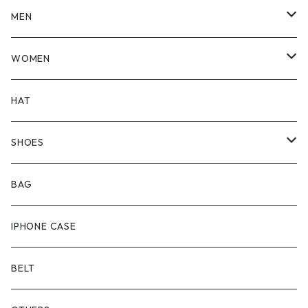
MEN
TOPS
WOMEN
BOTTOMS
TOPS
HAT
OUTER
BOTTOMS
SHOES
ONEPIECE
ブーツ
BAG
OUTER
スニーカー
IPHONE CASE
サンダル
BELT