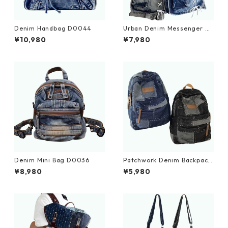
Denim Handbag D0044
Urban Denim Messenger Ba
g D0029
¥10,980
¥7,980
Denim Mini Bag D0036
Patchwork Denim Backpack
D0035
¥8,980
¥5,980