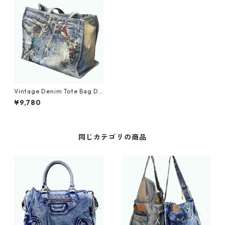
Vintage Denim Tote Bag D0
030
¥9,780
同じカテゴリの商品