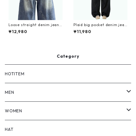
Loose straight denim jeans
Plaid big pocket denim jean
D0183
s D0188
¥12,980
¥11,980
Category
HOTITEM
MEN
TOPS
WOMEN
BOTTOMS
TOPS
HAT