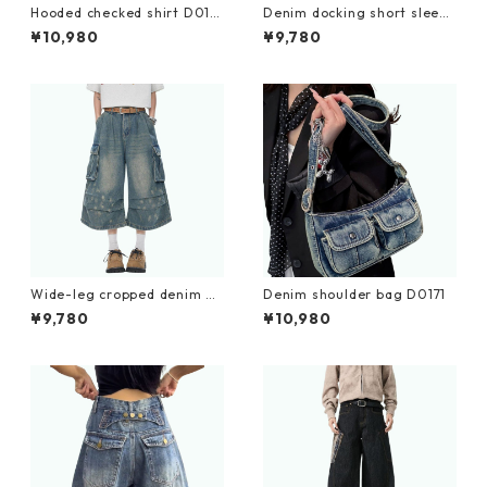
Hooded checked shirt D019
Denim docking short sleeve
9
shirt D0200
¥10,980
¥9,780
Wide-leg cropped denim pa
Denim shoulder bag D0171
nts D0229
¥9,780
¥10,980