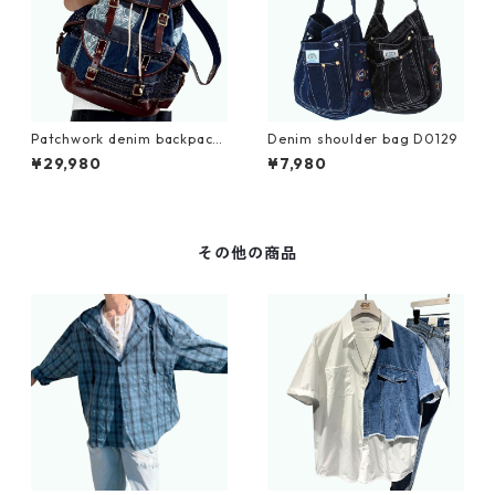
Patchwork denim backpack
Denim shoulder bag D0129
D0109
¥29,980
¥7,980
その他の商品