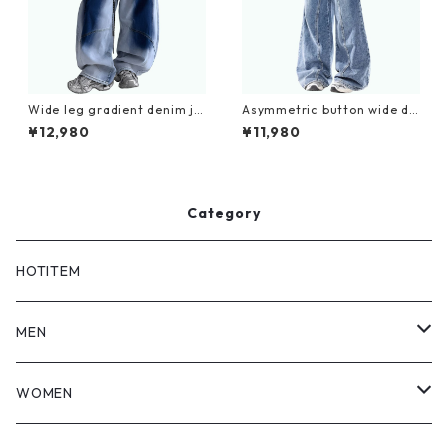
Wide leg gradient denim je
Asymmetric button wide de
ans D0192
nim jeans D0198
¥12,980
¥11,980
Category
HOTITEM
MEN
TOPS
WOMEN