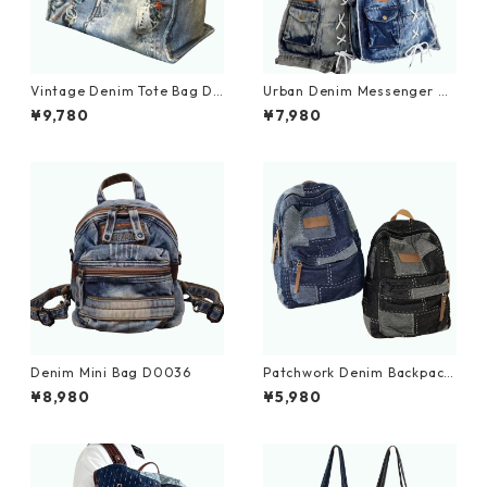
Vintage Denim Tote Bag D0
Urban Denim Messenger Ba
030
g D0029
¥9,780
¥7,980
Denim Mini Bag D0036
Patchwork Denim Backpack
D0035
¥8,980
¥5,980