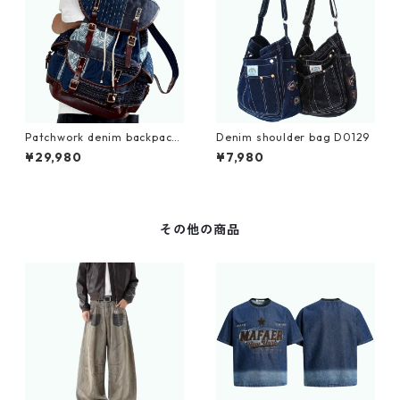
Patchwork denim backpack
Denim shoulder bag D0129
D0109
¥29,980
¥7,980
その他の商品