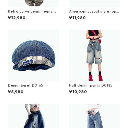
Retro curve denim jeans D
American casual style tops
0182
D0203
¥12,980
¥11,980
Denim beret D0165
Half denim pants D0185
¥8,980
¥10,980