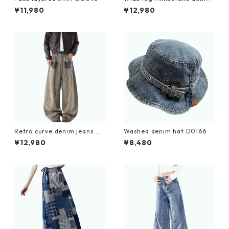
jeans D0184
¥11,980
¥12,980
Retro curve denim jeans D
Washed denim hat D0166
0182
¥12,980
¥8,480