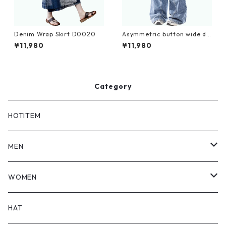
Denim Wrap Skirt D0020
Asymmetric button wide de
nim jeans D0198
¥11,980
¥11,980
Category
HOTITEM
MEN
TOPS
WOMEN
BOTTOMS
TOPS
HAT