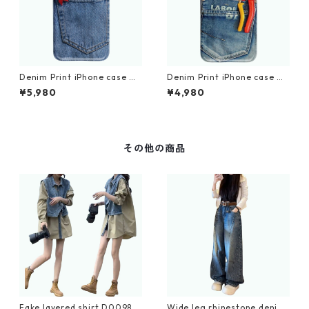
Denim Print iPhone case D
Denim Print iPhone case D
0010
0011
¥5,980
¥4,980
その他の商品
Fake layered shirt D0098
Wide leg rhinestone denim