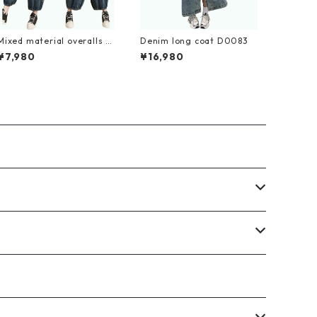
Mixed material overalls D
Denim long coat D0083
0082
¥7,980
¥16,980