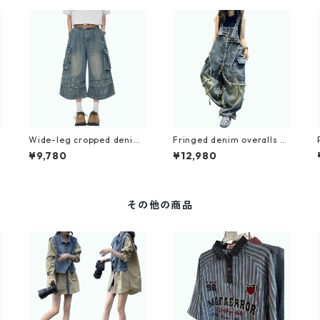
n
Wide-leg cropped denim
Fringed denim overalls D
pants D0229
0248
¥9,780
¥12,980
その他の商品