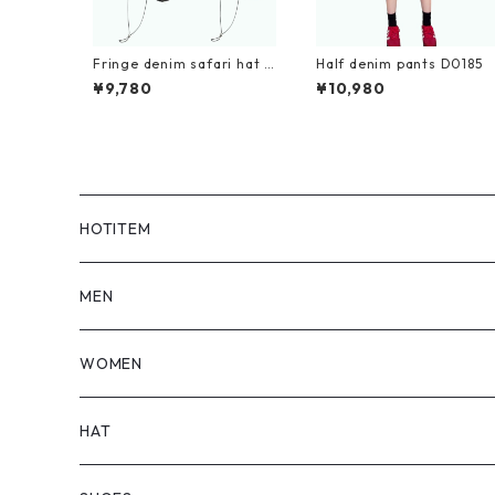
Fringe denim safari hat D
Half denim pants D0185
0215
¥9,780
¥10,980
HOTITEM
MEN
TOPS
WOMEN
BOTTOMS
TOPS
HAT