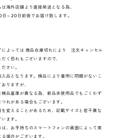
品は海外店舗より直接発送となる為、
0日～20日前後でお届け致します。
グによっては 商品在庫切れにより 注文キャンセル
ただく恐れもございますので、
ください。
輸入品となります。検品により着用に問題がないこ
ておりますが、
検品基準が異なる為、新品未使用品でもごくわず
ほつれがある場合もございます。
場を変えることがあるため、記載サイズと若干異な
ざいます。
味は、お手持ちのスマートフォンの画面によって実
なる場合がございます。