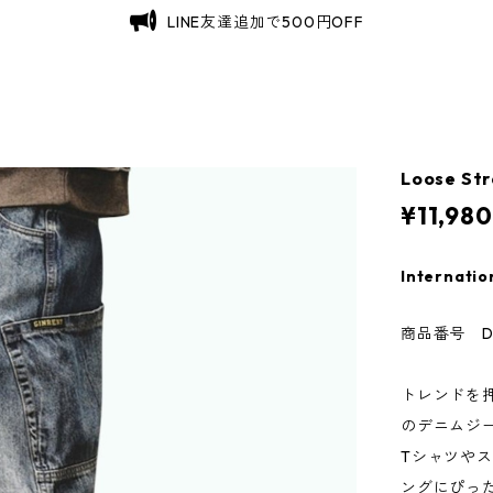
LINE友達追加で500円OFF
Loose St
¥11,980
Internatio
商品番号 D
トレンドを
のデニムジ
Tシャツや
ングにぴっ