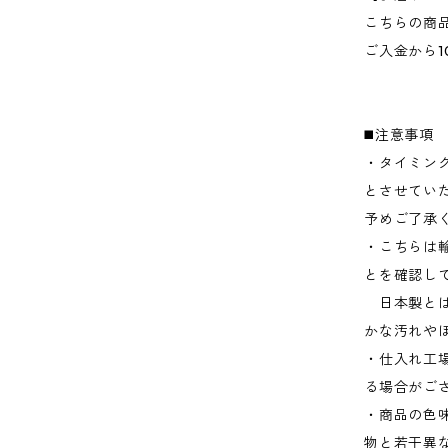
こちらの商
ご入金から1
◼️注意事項
・タイミン
とさせてい
予めご了承
・こちらは
とを確認し
日本製とは
かな汚れや
・仕入れ工
る場合がご
・商品の色
物と若干異