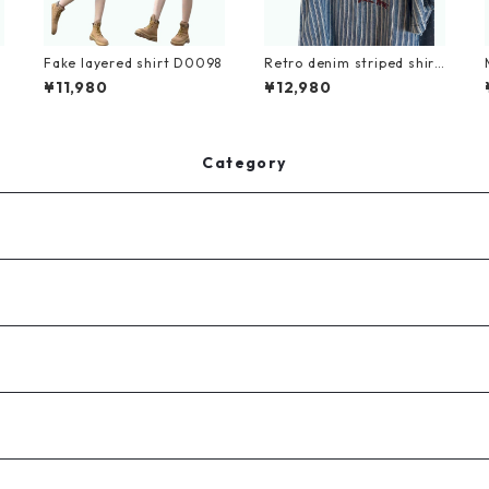
Fake layered shirt D0098
Retro denim striped shirt
D0202
¥11,980
¥12,980
Category