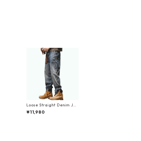
Loose Straight Denim Jea
ns D0006
¥11,980