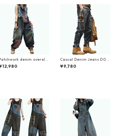
Patchwork denim overalls
Casual Denim Jeans D00
D0247
05
¥12,980
¥9,780