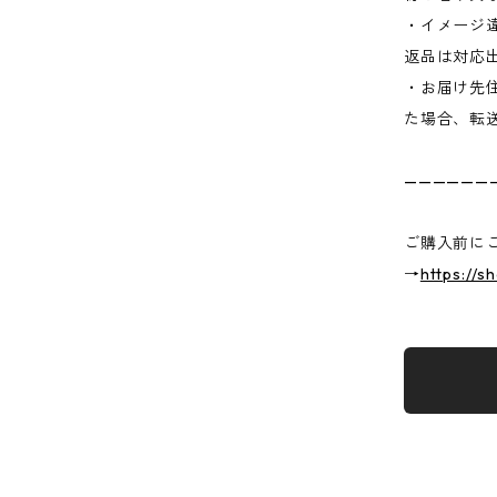
・イメージ
返品は対応
・お届け先
た場合、転
——————
ご購入前に
→
https://s